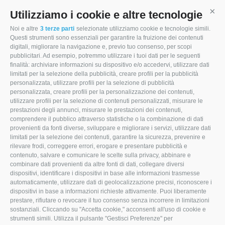
Utilizziamo i cookie e altre tecnologie
Cont
ZURÜCK ZU DEN PRODUKTEN
Noi e altre
3 terze parti
selezionate utilizziamo cookie e tecnologie simili.
Questi strumenti sono essenziali per garantire la fruizione dei contenuti
digitali, migliorare la navigazione e, previo tuo consenso, per scopi
pubblicitari. Ad esempio, potremmo utilizzare i tuoi dati per le seguenti
finalità: archiviare informazioni su dispositivo e/o accedervi, utilizzare dati
limitati per la selezione della pubblicità, creare profili per la pubblicità
personalizzata, utilizzare profili per la selezione di pubblicità
personalizzata, creare profili per la personalizzazione dei contenuti,
utilizzare profili per la selezione di contenuti personalizzati, misurare le
prestazioni degli annunci, misurare le prestazioni dei contenuti,
comprendere il pubblico attraverso statistiche o la combinazione di dati
provenienti da fonti diverse, sviluppare e migliorare i servizi, utilizzare dati
limitati per la selezione dei contenuti, garantire la sicurezza, prevenire e
rilevare frodi, correggere errori, erogare e presentare pubblicità e
contenuto, salvare e comunicare le scelte sulla privacy, abbinare e
combinare dati provenienti da altre fonti di dati, collegare diversi
dispositivi, identificare i dispositivi in base alle informazioni trasmesse
automaticamente, utilizzare dati di geolocalizzazione precisi, riconoscere i
dispositivi in base a informazioni richieste attivamente. Puoi liberamente
prestare, rifiutare o revocare il tuo consenso senza incorrere in limitazioni
sostanziali. Cliccando su "Accetta cookie," acconsenti all'uso di cookie e
strumenti simili. Utilizza il pulsante "Gestisci Preferenze" per