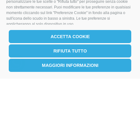
personalizzare le tue scelte o "Rifiuta tutto" per proseguire senza cookie
non strettamente necessari. Puoi modificare le tue preferenze in qualsiasi
momento cliccando sul link "Preferenze Cookie" in fondo alla pagina o
sull'icona dello scudo in basso a sinistra. Le tue preferenze si
applicheranno al solo dispositivo in uso.
ACCETTA COOKIE
RIFIUTA TUTTO
MAGGIORI INFORMAZIONI
I MORI STOCK PRICE EQUIPMENT SRL
Via Maranello, 19
47853 Coriano (RN)
(+39) 345 0369943
info@imoristock.com