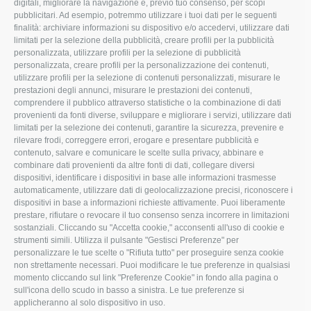
digitali, migliorare la navigazione e, previo tuo consenso, per scopi
Via Maranello, 19
pubblicitari. Ad esempio, potremmo utilizzare i tuoi dati per le seguenti
finalità: archiviare informazioni su dispositivo e/o accedervi, utilizzare dati
47853 Coriano (RN)
limitati per la selezione della pubblicità, creare profili per la pubblicità
(+39) 345 0369943
personalizzata, utilizzare profili per la selezione di pubblicità
personalizzata, creare profili per la personalizzazione dei contenuti,
info@imoristock.com
utilizzare profili per la selezione di contenuti personalizzati, misurare le
prestazioni degli annunci, misurare le prestazioni dei contenuti,
comprendere il pubblico attraverso statistiche o la combinazione di dati
T
F
L
provenienti da fonti diverse, sviluppare e migliorare i servizi, utilizzare dati
limitati per la selezione dei contenuti, garantire la sicurezza, prevenire e
w
a
i
rilevare frodi, correggere errori, erogare e presentare pubblicità e
i
c
n
contenuto, salvare e comunicare le scelte sulla privacy, abbinare e
combinare dati provenienti da altre fonti di dati, collegare diversi
t
e
k
dispositivi, identificare i dispositivi in base alle informazioni trasmesse
automaticamente, utilizzare dati di geolocalizzazione precisi, riconoscere i
t
b
e
dispositivi in base a informazioni richieste attivamente. Puoi liberamente
prestare, rifiutare o revocare il tuo consenso senza incorrere in limitazioni
e
o
d
sostanziali. Cliccando su "Accetta cookie," acconsenti all'uso di cookie e
r
o
I
strumenti simili. Utilizza il pulsante "Gestisci Preferenze" per
personalizzare le tue scelte o "Rifiuta tutto" per proseguire senza cookie
k
n
non strettamente necessari. Puoi modificare le tue preferenze in qualsiasi
momento cliccando sul link "Preferenze Cookie" in fondo alla pagina o
sull'icona dello scudo in basso a sinistra. Le tue preferenze si
applicheranno al solo dispositivo in uso.