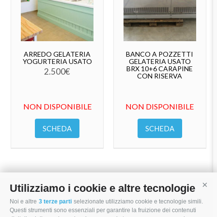
ARREDO GELATERIA
BANCO A POZZETTI
YOGURTERIA USATO
GELATERIA USATO
BRX 10+6 CARAPINE
2.500
€
CON RISERVA
NON DISPONIBILE
NON DISPONIBILE
SCHEDA
SCHEDA
Utilizziamo i cookie e altre tecnologie
Cont
Noi e altre
3 terze parti
selezionate utilizziamo cookie e tecnologie simili.
I MORI STOCK PRICE EQUIPMENT SRL
Questi strumenti sono essenziali per garantire la fruizione dei contenuti