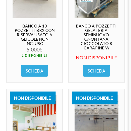
BANCO A 10
BANCO A POZZETTI
POZZETTI BRX CON
GELATERIA
RISERVA USATO A
SEMINUOVO
GLICOLE NON
C/FONTANA
INCLUSO
CIOCCOLATO 8
CARAPINE W
5.000
€
1 DISPONIBILI
NON DISPONIBILE
SCHEDA
SCHEDA
NON DISPONIBILE
NON DISPONIBILE
VENDUTO
VENDUTO