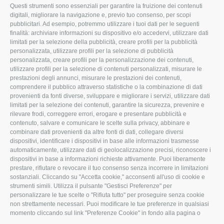
Via Maranello, 19
Questi strumenti sono essenziali per garantire la fruizione dei contenuti
digitali, migliorare la navigazione e, previo tuo consenso, per scopi
47853 Coriano (RN)
pubblicitari. Ad esempio, potremmo utilizzare i tuoi dati per le seguenti
finalità: archiviare informazioni su dispositivo e/o accedervi, utilizzare dati
(+39) 345 0369943
limitati per la selezione della pubblicità, creare profili per la pubblicità
personalizzata, utilizzare profili per la selezione di pubblicità
info@imoristock.com
personalizzata, creare profili per la personalizzazione dei contenuti,
utilizzare profili per la selezione di contenuti personalizzati, misurare le
T
F
L
prestazioni degli annunci, misurare le prestazioni dei contenuti,
comprendere il pubblico attraverso statistiche o la combinazione di dati
w
a
i
provenienti da fonti diverse, sviluppare e migliorare i servizi, utilizzare dati
limitati per la selezione dei contenuti, garantire la sicurezza, prevenire e
i
c
n
rilevare frodi, correggere errori, erogare e presentare pubblicità e
t
e
k
contenuto, salvare e comunicare le scelte sulla privacy, abbinare e
combinare dati provenienti da altre fonti di dati, collegare diversi
t
b
e
dispositivi, identificare i dispositivi in base alle informazioni trasmesse
automaticamente, utilizzare dati di geolocalizzazione precisi, riconoscere i
e
o
d
dispositivi in base a informazioni richieste attivamente. Puoi liberamente
r
o
I
prestare, rifiutare o revocare il tuo consenso senza incorrere in limitazioni
sostanziali. Cliccando su "Accetta cookie," acconsenti all'uso di cookie e
k
n
strumenti simili. Utilizza il pulsante "Gestisci Preferenze" per
personalizzare le tue scelte o "Rifiuta tutto" per proseguire senza cookie
non strettamente necessari. Puoi modificare le tue preferenze in qualsiasi
momento cliccando sul link "Preferenze Cookie" in fondo alla pagina o
sull'icona dello scudo in basso a sinistra. Le tue preferenze si