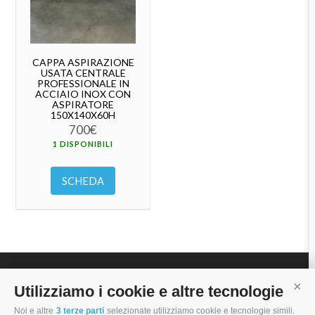
CAPPA ASPIRAZIONE
USATA CENTRALE
PROFESSIONALE IN
ACCIAIO INOX CON
ASPIRATORE
150X140X60H
700
€
1 DISPONIBILI
SCHEDA
Utilizziamo i cookie e altre tecnologie
Cont
I MORI STOCK PRICE EQUIPMENT SRL
Noi e altre
3 terze parti
selezionate utilizziamo cookie e tecnologie simili.