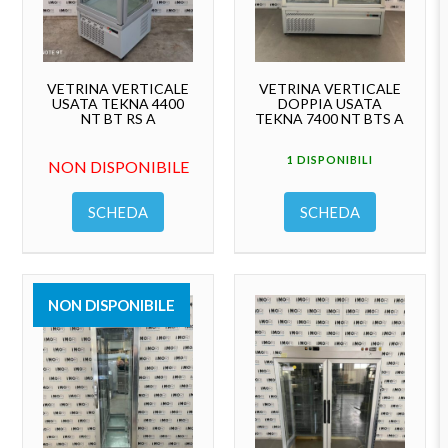
VETRINA VERTICALE
VETRINA VERTICALE
USATA TEKNA 4400
DOPPIA USATA
NT BT RS A
TEKNA 7400 NT BTS A
1 DISPONIBILI
NON DISPONIBILE
SCHEDA
SCHEDA
NON DISPONIBILE
VENDUTO