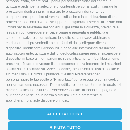
personalizzata, creare profili per la personalizzazione dei contenuti,
info@imoristock.com
utilizzare profili per la selezione di contenuti personalizzati, misurare le
prestazioni degli annunci, misurare le prestazioni dei contenuti,
comprendere il pubblico attraverso statistiche o la combinazione di dati
T
F
L
provenienti da fonti diverse, sviluppare e migliorare i servizi, utilizzare dati
limitati per la selezione dei contenuti, garantire la sicurezza, prevenire e
w
a
i
rilevare frodi, correggere errori, erogare e presentare pubblicità e
i
c
n
contenuto, salvare e comunicare le scelte sulla privacy, abbinare e
combinare dati provenienti da altre fonti di dati, collegare diversi
t
e
k
dispositivi, identificare i dispositivi in base alle informazioni trasmesse
automaticamente, utilizzare dati di geolocalizzazione precisi, riconoscere i
t
b
e
dispositivi in base a informazioni richieste attivamente. Puoi liberamente
prestare, rifiutare o revocare il tuo consenso senza incorrere in limitazioni
e
o
d
sostanziali. Cliccando su "Accetta cookie," acconsenti all'uso di cookie e
r
o
I
strumenti simili. Utilizza il pulsante "Gestisci Preferenze" per
personalizzare le tue scelte o "Rifiuta tutto" per proseguire senza cookie
k
n
non strettamente necessari. Puoi modificare le tue preferenze in qualsiasi
momento cliccando sul link "Preferenze Cookie" in fondo alla pagina o
sull'icona dello scudo in basso a sinistra. Le tue preferenze si
applicheranno al solo dispositivo in uso.
ACCETTA COOKIE
RIFIUTA TUTTO