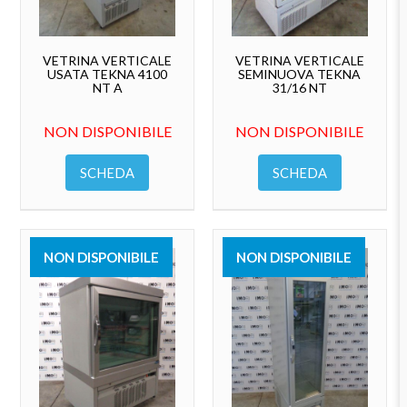
VETRINA VERTICALE
VETRINA VERTICALE
USATA TEKNA 4100
SEMINUOVA TEKNA
NT A
31/16 NT
NON DISPONIBILE
NON DISPONIBILE
SCHEDA
SCHEDA
NON DISPONIBILE
NON DISPONIBILE
VENDUTO
VENDUTO