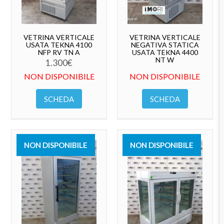
VETRINA VERTICALE
VETRINA VERTICALE
USATA TEKNA 4100
NEGATIVA STATICA
NFP RV TN A
USATA TEKNA 4400
NT W
1.300
€
NON DISPONIBILE
NON DISPONIBILE
SCHEDA
SCHEDA
NON DISPONIBILE
NON DISPONIBILE
VENDUTO
VENDUTO