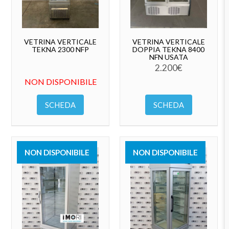
VETRINA VERTICALE
VETRINA VERTICALE
TEKNA 2300 NFP
DOPPIA TEKNA 8400
NFN USATA
2.200
€
NON DISPONIBILE
SCHEDA
SCHEDA
NON DISPONIBILE
NON DISPONIBILE
VENDUTO
VENDUTO