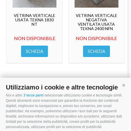
VETRINA VERTICALE
VETRINA VERTICALE
USATA TEKNA 1830
NEGATIVA
NT
VENTILATA USATA
TEKNA 2400 NFN
NON DISPONIBILE
NON DISPONIBILE
SCHEDA
SCHEDA
Utilizziamo i cookie e altre tecnologie
Cont
Noi e altre
3 terze parti
selezionate utilizziamo cookie e tecnologie simili.
I MORI STOCK PRICE EQUIPMENT SRL
Questi strumenti sono essenziali per garantire la fruizione dei contenuti
digitali, migliorare la navigazione e, previo tuo consenso, per scopi
Via Maranello, 19
pubblicitari. Ad esempio, potremmo utilizzare i tuoi dati per le seguenti
finalità: archiviare informazioni su dispositivo e/o accedervi, utilizzare dati
47853 Coriano (RN)
limitati per la selezione della pubblicità, creare profili per la pubblicità
personalizzata, utilizzare profili per la selezione di pubblicità
(+39) 345 0369943