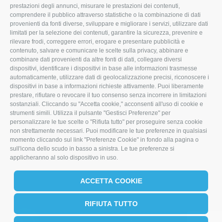
prestazioni degli annunci, misurare le prestazioni dei contenuti,
comprendere il pubblico attraverso statistiche o la combinazione di dati
T
F
L
provenienti da fonti diverse, sviluppare e migliorare i servizi, utilizzare dati
limitati per la selezione dei contenuti, garantire la sicurezza, prevenire e
w
a
i
rilevare frodi, correggere errori, erogare e presentare pubblicità e
i
c
n
contenuto, salvare e comunicare le scelte sulla privacy, abbinare e
combinare dati provenienti da altre fonti di dati, collegare diversi
t
e
k
dispositivi, identificare i dispositivi in base alle informazioni trasmesse
automaticamente, utilizzare dati di geolocalizzazione precisi, riconoscere i
t
b
e
dispositivi in base a informazioni richieste attivamente. Puoi liberamente
prestare, rifiutare o revocare il tuo consenso senza incorrere in limitazioni
e
o
d
sostanziali. Cliccando su "Accetta cookie," acconsenti all'uso di cookie e
r
o
I
strumenti simili. Utilizza il pulsante "Gestisci Preferenze" per
personalizzare le tue scelte o "Rifiuta tutto" per proseguire senza cookie
k
n
non strettamente necessari. Puoi modificare le tue preferenze in qualsiasi
momento cliccando sul link "Preferenze Cookie" in fondo alla pagina o
sull'icona dello scudo in basso a sinistra. Le tue preferenze si
applicheranno al solo dispositivo in uso.
ACCETTA COOKIE
RIFIUTA TUTTO
COPYRIGHT 2026 | ALL RIGHTS RESERVED | P.I.
04330380405