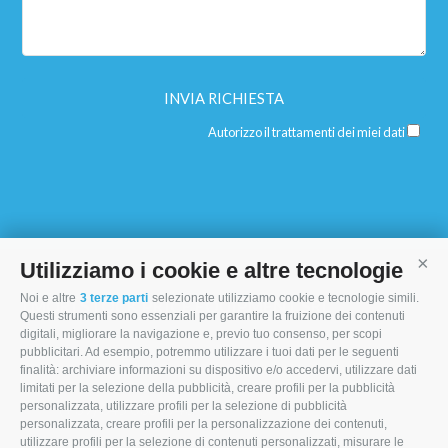
Autorizzo il trattamenti dei miei dati
Utilizziamo i cookie e altre tecnologie
Cont
Noi e altre
3 terze parti
selezionate utilizziamo cookie e tecnologie simili.
I MORI STOCK PRICE EQUIPMENT SRL
Questi strumenti sono essenziali per garantire la fruizione dei contenuti
digitali, migliorare la navigazione e, previo tuo consenso, per scopi
Via Maranello, 19
pubblicitari. Ad esempio, potremmo utilizzare i tuoi dati per le seguenti
finalità: archiviare informazioni su dispositivo e/o accedervi, utilizzare dati
47853 Coriano (RN)
limitati per la selezione della pubblicità, creare profili per la pubblicità
(+39) 345 0369943
personalizzata, utilizzare profili per la selezione di pubblicità
personalizzata, creare profili per la personalizzazione dei contenuti,
info@imoristock.com
utilizzare profili per la selezione di contenuti personalizzati, misurare le