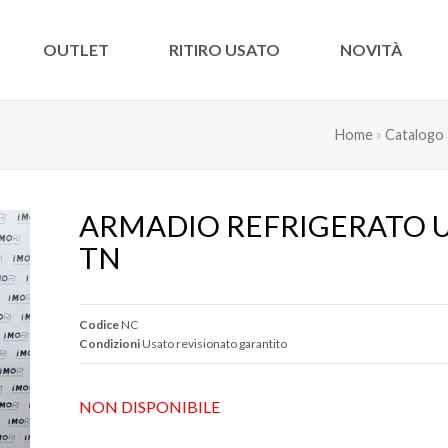
OUTLET
RITIRO USATO
NOVITÀ
Home
»
Catalogo
ARMADIO REFRIGERATO U
TN
Codice
NC
Condizioni
Usato revisionato garantito
NON DISPONIBILE