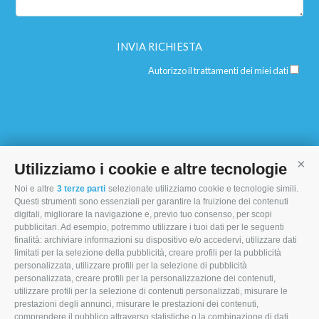
Autorizzo il trattamenti dei miei dati
Utilizziamo i cookie e altre tecnologie
Cont
Noi e altre
3 terze parti
selezionate utilizziamo cookie e tecnologie simili.
I MORI STOCK PRICE EQUIPMENT SRL
Questi strumenti sono essenziali per garantire la fruizione dei contenuti
digitali, migliorare la navigazione e, previo tuo consenso, per scopi
Via Maranello, 19
pubblicitari. Ad esempio, potremmo utilizzare i tuoi dati per le seguenti
finalità: archiviare informazioni su dispositivo e/o accedervi, utilizzare dati
47853 Coriano (RN)
limitati per la selezione della pubblicità, creare profili per la pubblicità
(+39) 345 0369943
personalizzata, utilizzare profili per la selezione di pubblicità
personalizzata, creare profili per la personalizzazione dei contenuti,
info@imoristock.com
utilizzare profili per la selezione di contenuti personalizzati, misurare le
prestazioni degli annunci, misurare le prestazioni dei contenuti,
comprendere il pubblico attraverso statistiche o la combinazione di dati