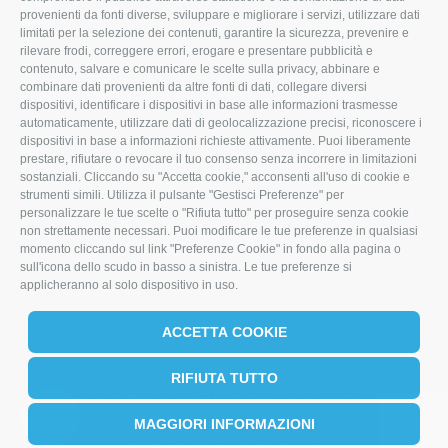
T
F
L
provenienti da fonti diverse, sviluppare e migliorare i servizi, utilizzare dati
limitati per la selezione dei contenuti, garantire la sicurezza, prevenire e
w
a
i
rilevare frodi, correggere errori, erogare e presentare pubblicità e
i
c
n
contenuto, salvare e comunicare le scelte sulla privacy, abbinare e
combinare dati provenienti da altre fonti di dati, collegare diversi
t
e
k
dispositivi, identificare i dispositivi in base alle informazioni trasmesse
automaticamente, utilizzare dati di geolocalizzazione precisi, riconoscere i
t
b
e
dispositivi in base a informazioni richieste attivamente. Puoi liberamente
prestare, rifiutare o revocare il tuo consenso senza incorrere in limitazioni
e
o
d
sostanziali. Cliccando su "Accetta cookie," acconsenti all'uso di cookie e
r
o
I
strumenti simili. Utilizza il pulsante "Gestisci Preferenze" per
personalizzare le tue scelte o "Rifiuta tutto" per proseguire senza cookie
k
n
non strettamente necessari. Puoi modificare le tue preferenze in qualsiasi
momento cliccando sul link "Preferenze Cookie" in fondo alla pagina o
sull'icona dello scudo in basso a sinistra. Le tue preferenze si
applicheranno al solo dispositivo in uso.
ACCETTA COOKIE
RIFIUTA TUTTO
COPYRIGHT 2026 | ALL RIGHTS RESERVED | P.I.
04330380405
MAGGIORI INFORMAZIONI
PRIVACY POLICY
COOKIE POLICY