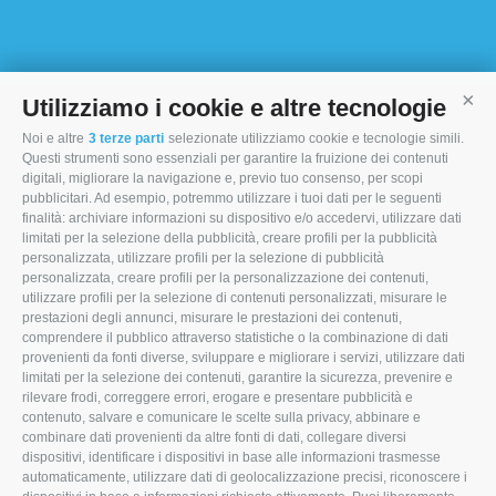
Utilizziamo i cookie e altre tecnologie
Cont
Noi e altre
3 terze parti
selezionate utilizziamo cookie e tecnologie simili.
I MORI STOCK PRICE EQUIPMENT SRL
Questi strumenti sono essenziali per garantire la fruizione dei contenuti
digitali, migliorare la navigazione e, previo tuo consenso, per scopi
Via Maranello, 19
pubblicitari. Ad esempio, potremmo utilizzare i tuoi dati per le seguenti
finalità: archiviare informazioni su dispositivo e/o accedervi, utilizzare dati
47853 Coriano (RN)
limitati per la selezione della pubblicità, creare profili per la pubblicità
personalizzata, utilizzare profili per la selezione di pubblicità
(+39) 345 0369943
personalizzata, creare profili per la personalizzazione dei contenuti,
info@imoristock.com
utilizzare profili per la selezione di contenuti personalizzati, misurare le
prestazioni degli annunci, misurare le prestazioni dei contenuti,
comprendere il pubblico attraverso statistiche o la combinazione di dati
T
F
L
provenienti da fonti diverse, sviluppare e migliorare i servizi, utilizzare dati
limitati per la selezione dei contenuti, garantire la sicurezza, prevenire e
w
a
i
rilevare frodi, correggere errori, erogare e presentare pubblicità e
i
c
n
contenuto, salvare e comunicare le scelte sulla privacy, abbinare e
combinare dati provenienti da altre fonti di dati, collegare diversi
t
e
k
dispositivi, identificare i dispositivi in base alle informazioni trasmesse
automaticamente, utilizzare dati di geolocalizzazione precisi, riconoscere i
t
b
e