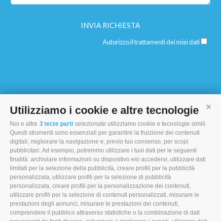
Autorizzo il trattamenti dei miei dati
Utilizziamo i cookie e altre tecnologie
Cont
Noi e altre
3 terze parti
selezionate utilizziamo cookie e tecnologie simili.
I MORI STOCK PRICE EQUIPMENT SRL
Questi strumenti sono essenziali per garantire la fruizione dei contenuti
digitali, migliorare la navigazione e, previo tuo consenso, per scopi
Via Maranello, 19
pubblicitari. Ad esempio, potremmo utilizzare i tuoi dati per le seguenti
finalità: archiviare informazioni su dispositivo e/o accedervi, utilizzare dati
47853 Coriano (RN)
limitati per la selezione della pubblicità, creare profili per la pubblicità
personalizzata, utilizzare profili per la selezione di pubblicità
(+39) 345 0369943
personalizzata, creare profili per la personalizzazione dei contenuti,
info@imoristock.com
utilizzare profili per la selezione di contenuti personalizzati, misurare le
prestazioni degli annunci, misurare le prestazioni dei contenuti,
comprendere il pubblico attraverso statistiche o la combinazione di dati
T
F
L