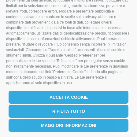
provenienti da fonti diverse, sviluppare e migliorare i servizi, utilizzare dati
limitati per la selezione dei contenuti, garantire la sicurezza, prevenire e
w
a
i
rilevare frodi, correggere errori, erogare e presentare pubblicità e
i
c
n
contenuto, salvare e comunicare le scelte sulla privacy, abbinare e
combinare dati provenienti da altre fonti di dati, collegare diversi
t
e
k
dispositivi, identificare i dispositivi in base alle informazioni trasmesse
automaticamente, utilizzare dati di geolocalizzazione precisi, riconoscere i
t
b
e
dispositivi in base a informazioni richieste attivamente. Puoi liberamente
prestare, rifiutare o revocare il tuo consenso senza incorrere in limitazioni
e
o
d
sostanziali. Cliccando su "Accetta cookie," acconsenti all'uso di cookie e
r
o
I
strumenti simili. Utilizza il pulsante "Gestisci Preferenze" per
personalizzare le tue scelte o "Rifiuta tutto" per proseguire senza cookie
k
n
non strettamente necessari. Puoi modificare le tue preferenze in qualsiasi
momento cliccando sul link "Preferenze Cookie" in fondo alla pagina o
sull'icona dello scudo in basso a sinistra. Le tue preferenze si
applicheranno al solo dispositivo in uso.
ACCETTA COOKIE
RIFIUTA TUTTO
COPYRIGHT 2026 | ALL RIGHTS RESERVED | P.I.
04330380405
MAGGIORI INFORMAZIONI
PRIVACY POLICY
COOKIE POLICY