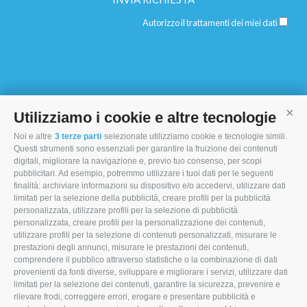
Autorizzo il trattamenti dei miei dati
Utilizziamo i cookie e altre tecnologie
Cont
Noi e altre
3 terze parti
selezionate utilizziamo cookie e tecnologie simili.
I MORI STOCK PRICE EQUIPMENT SRL
Questi strumenti sono essenziali per garantire la fruizione dei contenuti
digitali, migliorare la navigazione e, previo tuo consenso, per scopi
Via Maranello, 19
pubblicitari. Ad esempio, potremmo utilizzare i tuoi dati per le seguenti
finalità: archiviare informazioni su dispositivo e/o accedervi, utilizzare dati
47853 Coriano (RN)
limitati per la selezione della pubblicità, creare profili per la pubblicità
personalizzata, utilizzare profili per la selezione di pubblicità
(+39) 345 0369943
personalizzata, creare profili per la personalizzazione dei contenuti,
info@imoristock.com
utilizzare profili per la selezione di contenuti personalizzati, misurare le
prestazioni degli annunci, misurare le prestazioni dei contenuti,
comprendere il pubblico attraverso statistiche o la combinazione di dati
T
F
L
provenienti da fonti diverse, sviluppare e migliorare i servizi, utilizzare dati
limitati per la selezione dei contenuti, garantire la sicurezza, prevenire e
w
a
i
rilevare frodi, correggere errori, erogare e presentare pubblicità e