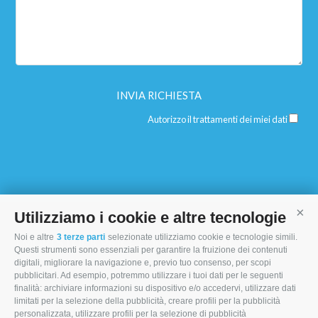
Autorizzo il trattamenti dei miei dati
Utilizziamo i cookie e altre tecnologie
Cont
Noi e altre
3 terze parti
selezionate utilizziamo cookie e tecnologie simili.
I MORI STOCK PRICE EQUIPMENT SRL
Questi strumenti sono essenziali per garantire la fruizione dei contenuti
digitali, migliorare la navigazione e, previo tuo consenso, per scopi
Via Maranello, 19
pubblicitari. Ad esempio, potremmo utilizzare i tuoi dati per le seguenti
finalità: archiviare informazioni su dispositivo e/o accedervi, utilizzare dati
47853 Coriano (RN)
limitati per la selezione della pubblicità, creare profili per la pubblicità
(+39) 345 0369943
personalizzata, utilizzare profili per la selezione di pubblicità