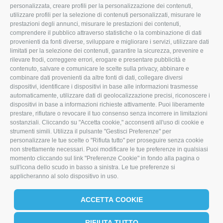
personalizzata, creare profili per la personalizzazione dei contenuti,
info@imoristock.com
utilizzare profili per la selezione di contenuti personalizzati, misurare le
prestazioni degli annunci, misurare le prestazioni dei contenuti,
comprendere il pubblico attraverso statistiche o la combinazione di dati
T
F
L
provenienti da fonti diverse, sviluppare e migliorare i servizi, utilizzare dati
limitati per la selezione dei contenuti, garantire la sicurezza, prevenire e
w
a
i
rilevare frodi, correggere errori, erogare e presentare pubblicità e
i
c
n
contenuto, salvare e comunicare le scelte sulla privacy, abbinare e
combinare dati provenienti da altre fonti di dati, collegare diversi
t
e
k
dispositivi, identificare i dispositivi in base alle informazioni trasmesse
automaticamente, utilizzare dati di geolocalizzazione precisi, riconoscere i
t
b
e
dispositivi in base a informazioni richieste attivamente. Puoi liberamente
prestare, rifiutare o revocare il tuo consenso senza incorrere in limitazioni
e
o
d
sostanziali. Cliccando su "Accetta cookie," acconsenti all'uso di cookie e
r
o
I
strumenti simili. Utilizza il pulsante "Gestisci Preferenze" per
personalizzare le tue scelte o "Rifiuta tutto" per proseguire senza cookie
k
n
non strettamente necessari. Puoi modificare le tue preferenze in qualsiasi
momento cliccando sul link "Preferenze Cookie" in fondo alla pagina o
sull'icona dello scudo in basso a sinistra. Le tue preferenze si
applicheranno al solo dispositivo in uso.
ACCETTA COOKIE
RIFIUTA TUTTO