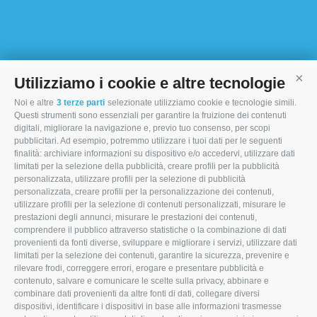
Utilizziamo i cookie e altre tecnologie
Cont
Noi e altre
3 terze parti
selezionate utilizziamo cookie e tecnologie simili.
I MORI STOCK PRICE EQUIPMENT SRL
Questi strumenti sono essenziali per garantire la fruizione dei contenuti
digitali, migliorare la navigazione e, previo tuo consenso, per scopi
Via Maranello, 19
pubblicitari. Ad esempio, potremmo utilizzare i tuoi dati per le seguenti
finalità: archiviare informazioni su dispositivo e/o accedervi, utilizzare dati
47853 Coriano (RN)
limitati per la selezione della pubblicità, creare profili per la pubblicità
personalizzata, utilizzare profili per la selezione di pubblicità
(+39) 345 0369943
personalizzata, creare profili per la personalizzazione dei contenuti,
info@imoristock.com
utilizzare profili per la selezione di contenuti personalizzati, misurare le
prestazioni degli annunci, misurare le prestazioni dei contenuti,
comprendere il pubblico attraverso statistiche o la combinazione di dati
T
F
L
provenienti da fonti diverse, sviluppare e migliorare i servizi, utilizzare dati
limitati per la selezione dei contenuti, garantire la sicurezza, prevenire e
w
a
i
rilevare frodi, correggere errori, erogare e presentare pubblicità e
i
c
n
contenuto, salvare e comunicare le scelte sulla privacy, abbinare e
combinare dati provenienti da altre fonti di dati, collegare diversi
t
e
k
dispositivi, identificare i dispositivi in base alle informazioni trasmesse