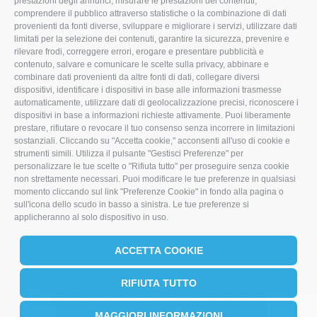
prestazioni degli annunci, misurare le prestazioni dei contenuti,
comprendere il pubblico attraverso statistiche o la combinazione di dati
T
F
L
provenienti da fonti diverse, sviluppare e migliorare i servizi, utilizzare dati
limitati per la selezione dei contenuti, garantire la sicurezza, prevenire e
w
a
i
rilevare frodi, correggere errori, erogare e presentare pubblicità e
i
c
n
contenuto, salvare e comunicare le scelte sulla privacy, abbinare e
combinare dati provenienti da altre fonti di dati, collegare diversi
t
e
k
dispositivi, identificare i dispositivi in base alle informazioni trasmesse
automaticamente, utilizzare dati di geolocalizzazione precisi, riconoscere i
t
b
e
dispositivi in base a informazioni richieste attivamente. Puoi liberamente
prestare, rifiutare o revocare il tuo consenso senza incorrere in limitazioni
e
o
d
sostanziali. Cliccando su "Accetta cookie," acconsenti all'uso di cookie e
r
o
I
strumenti simili. Utilizza il pulsante "Gestisci Preferenze" per
personalizzare le tue scelte o "Rifiuta tutto" per proseguire senza cookie
k
n
non strettamente necessari. Puoi modificare le tue preferenze in qualsiasi
momento cliccando sul link "Preferenze Cookie" in fondo alla pagina o
sull'icona dello scudo in basso a sinistra. Le tue preferenze si
applicheranno al solo dispositivo in uso.
ACCETTA COOKIE
RIFIUTA TUTTO
COPYRIGHT 2026 | ALL RIGHTS RESERVED | P.I.
04330380405
MAGGIORI INFORMAZIONI