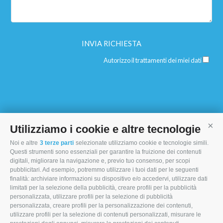
Autorizzo il trattamenti dei miei dati
Utilizziamo i cookie e altre tecnologie
Cont
Noi e altre
3 terze parti
selezionate utilizziamo cookie e tecnologie simili.
I MORI STOCK PRICE EQUIPMENT SRL
Questi strumenti sono essenziali per garantire la fruizione dei contenuti
digitali, migliorare la navigazione e, previo tuo consenso, per scopi
Via Maranello, 19
pubblicitari. Ad esempio, potremmo utilizzare i tuoi dati per le seguenti
finalità: archiviare informazioni su dispositivo e/o accedervi, utilizzare dati
47853 Coriano (RN)
limitati per la selezione della pubblicità, creare profili per la pubblicità
(+39) 345 0369943
personalizzata, utilizzare profili per la selezione di pubblicità
personalizzata, creare profili per la personalizzazione dei contenuti,
info@imoristock.com
utilizzare profili per la selezione di contenuti personalizzati, misurare le