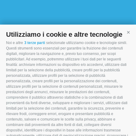
Utilizziamo i cookie e altre tecnologie
Cont
Noi e altre
3 terze parti
selezionate utilizziamo cookie e tecnologie simili.
I MORI STOCK PRICE EQUIPMENT SRL
Questi strumenti sono essenziali per garantire la fruizione dei contenuti
digitali, migliorare la navigazione e, previo tuo consenso, per scopi
Via Maranello, 19
pubblicitari. Ad esempio, potremmo utilizzare i tuoi dati per le seguenti
finalità: archiviare informazioni su dispositivo e/o accedervi, utilizzare dati
47853 Coriano (RN)
limitati per la selezione della pubblicità, creare profili per la pubblicità
personalizzata, utilizzare profili per la selezione di pubblicità
(+39) 345 0369943
personalizzata, creare profili per la personalizzazione dei contenuti,
info@imoristock.com
utilizzare profili per la selezione di contenuti personalizzati, misurare le
prestazioni degli annunci, misurare le prestazioni dei contenuti,
comprendere il pubblico attraverso statistiche o la combinazione di dati
T
F
L
provenienti da fonti diverse, sviluppare e migliorare i servizi, utilizzare dati
limitati per la selezione dei contenuti, garantire la sicurezza, prevenire e
w
a
i
rilevare frodi, correggere errori, erogare e presentare pubblicità e
i
c
n
contenuto, salvare e comunicare le scelte sulla privacy, abbinare e
combinare dati provenienti da altre fonti di dati, collegare diversi
t
e
k
dispositivi, identificare i dispositivi in base alle informazioni trasmesse
automaticamente, utilizzare dati di geolocalizzazione precisi, riconoscere i