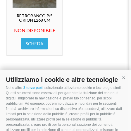
RETROBANCO P/S
ORION L268 CM
NON DISPONIBILE
SCHEDA
Utilizziamo i cookie e altre tecnologie
Cont
Noi e altre
3 terze parti
selezionate utilizziamo cookie e tecnologie simili.
I MORI STOCK PRICE EQUIPMENT SRL
Questi strumenti sono essenziali per garantire la fruizione dei contenuti
digitali, migliorare la navigazione e, previo tuo consenso, per scopi
Via Maranello, 19
pubblicitari. Ad esempio, potremmo utilizzare i tuoi dati per le seguenti
finalità: archiviare informazioni su dispositivo e/o accedervi, utilizzare dati
47853 Coriano (RN)
limitati per la selezione della pubblicità, creare profili per la pubblicità
(+39) 345 0369943
personalizzata, utilizzare profili per la selezione di pubblicità
personalizzata, creare profili per la personalizzazione dei contenuti,
info@imoristock.com
utilizzare profili per la selezione di contenuti personalizzati, misurare le