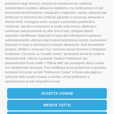
prestazioni degli annunci, misurare le prestazioni dei contenuti,
comprendere il pubblico attraverso statistiche o la combinazione di dati
T
F
L
provenienti da fonti diverse, sviluppare e migliorare i servizi, utilizzare dati
limitati per la selezione dei contenuti, garantire la sicurezza, prevenire e
w
a
i
rilevare frodi, correggere errori, erogare e presentare pubblicità e
i
c
n
contenuto, salvare e comunicare le scelte sulla privacy, abbinare e
combinare dati provenienti da altre fonti di dati, collegare diversi
t
e
k
dispositivi, identificare i dispositivi in base alle informazioni trasmesse
automaticamente, utilizzare dati di geolocalizzazione precisi, riconoscere i
t
b
e
dispositivi in base a informazioni richieste attivamente. Puoi liberamente
prestare, rifiutare o revocare il tuo consenso senza incorrere in limitazioni
e
o
d
sostanziali. Cliccando su "Accetta cookie," acconsenti all'uso di cookie e
r
o
I
strumenti simili. Utilizza il pulsante "Gestisci Preferenze" per
personalizzare le tue scelte o "Rifiuta tutto" per proseguire senza cookie
k
n
non strettamente necessari. Puoi modificare le tue preferenze in qualsiasi
momento cliccando sul link "Preferenze Cookie" in fondo alla pagina o
sull'icona dello scudo in basso a sinistra. Le tue preferenze si
applicheranno al solo dispositivo in uso.
ACCETTA COOKIE
RIFIUTA TUTTO
COPYRIGHT 2026 | ALL RIGHTS RESERVED | P.I.