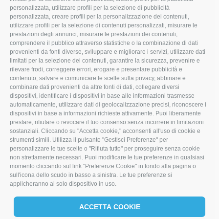
(+39) 345 0369943
personalizzata, utilizzare profili per la selezione di pubblicità
personalizzata, creare profili per la personalizzazione dei contenuti,
info@imoristock.com
utilizzare profili per la selezione di contenuti personalizzati, misurare le
prestazioni degli annunci, misurare le prestazioni dei contenuti,
comprendere il pubblico attraverso statistiche o la combinazione di dati
T
F
L
provenienti da fonti diverse, sviluppare e migliorare i servizi, utilizzare dati
limitati per la selezione dei contenuti, garantire la sicurezza, prevenire e
w
a
i
rilevare frodi, correggere errori, erogare e presentare pubblicità e
i
c
n
contenuto, salvare e comunicare le scelte sulla privacy, abbinare e
combinare dati provenienti da altre fonti di dati, collegare diversi
t
e
k
dispositivi, identificare i dispositivi in base alle informazioni trasmesse
automaticamente, utilizzare dati di geolocalizzazione precisi, riconoscere i
t
b
e
dispositivi in base a informazioni richieste attivamente. Puoi liberamente
prestare, rifiutare o revocare il tuo consenso senza incorrere in limitazioni
e
o
d
sostanziali. Cliccando su "Accetta cookie," acconsenti all'uso di cookie e
r
o
I
strumenti simili. Utilizza il pulsante "Gestisci Preferenze" per
personalizzare le tue scelte o "Rifiuta tutto" per proseguire senza cookie
k
n
non strettamente necessari. Puoi modificare le tue preferenze in qualsiasi
momento cliccando sul link "Preferenze Cookie" in fondo alla pagina o
sull'icona dello scudo in basso a sinistra. Le tue preferenze si
applicheranno al solo dispositivo in uso.
ACCETTA COOKIE