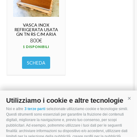
VASCA INOX
REFRIGERATA USATA
GN TN RS C/M ARIA
800
€
1 DISPONIBILI
SCHEDA
Utilizziamo i cookie e altre tecnologie
Cont
Noi e altre
3 terze parti
selezionate utilizziamo cookie e tecnologie simili.
I MORI STOCK PRICE EQUIPMENT SRL
Questi strumenti sono essenziali per garantire la fruizione dei contenuti
digitali, migliorare la navigazione e, previo tuo consenso, per scopi
Via Maranello, 19
pubblicitari. Ad esempio, potremmo utilizzare i tuoi dati per le seguenti
finalità: archiviare informazioni su dispositivo e/o accedervi, utilizzare dati
47853 Coriano (RN)
limitati per la selezione della pubblicità, creare profili per la pubblicità