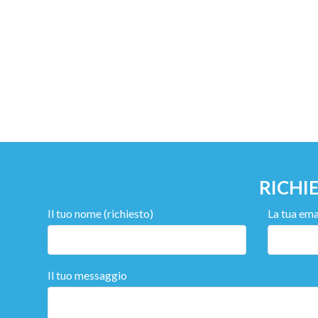
RICHI
Il tuo nome (richiesto)
La tua emai
Il tuo messaggio