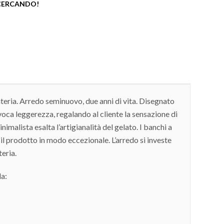
 CERCANDO!
eria. Arredo seminuovo, due anni di vita. Disegnato
voca leggerezza, regalando al cliente la sensazione di
nimalista esalta l’artigianalità del gelato. I banchi a
l prodotto in modo eccezionale. L’arredo si investe
eria.
a: