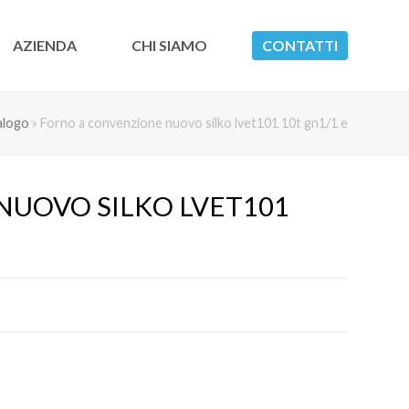
AZIENDA
CHI SIAMO
CONTATTI
alogo
»
Forno a convenzione nuovo silko lvet101 10t gn1/1 e
UOVO SILKO LVET101 