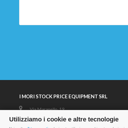
I MORI STOCK PRICE EQUIPMENT SRL
Via Maranello, 19
47853 Coriano (RN)
Utilizziamo i cookie e altre tecnologie
(+39) 345 0369943