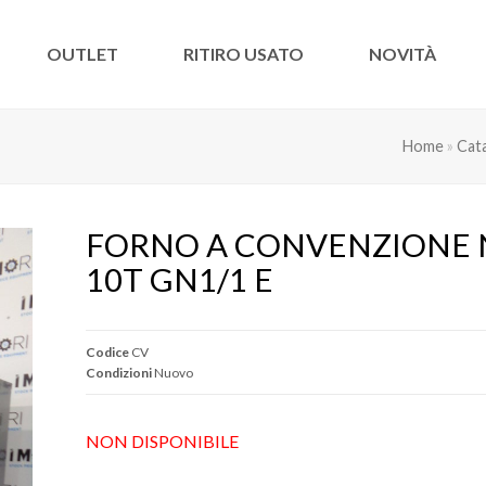
OUTLET
RITIRO USATO
NOVITÀ
Home
»
Cat
FORNO A CONVENZIONE N
10T GN1/1 E
Codice
CV
Condizioni
Nuovo
NON DISPONIBILE