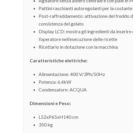
Agitatore senza albero centrale e con pale in P
Pattini raschianti autoregolanti per la costante 
Post-raffreddamento: attivazione del freddo du
consistenza del gelato
Display LCD: mostra gli ingredienti da inserire d
l’operatore nell’esecuzione delle ricette
Ricettario in dotazione con la macchina
Caratteristiche elettriche:
Alimentazione: 400 V/3Ph/50Hz
Potenza: 6,4kW
Condensatore: ACQUA
Dimensioni e Peso:
L52xP65xH140 cm
350 kg