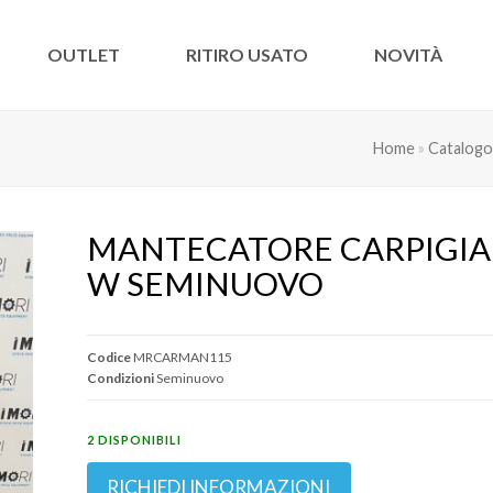
OUTLET
RITIRO USATO
NOVITÀ
Home
»
Catalogo
MANTECATORE CARPIGIAN
W SEMINUOVO
Codice
MRCARMAN115
Condizioni
Seminuovo
2 DISPONIBILI
RICHIEDI INFORMAZIONI