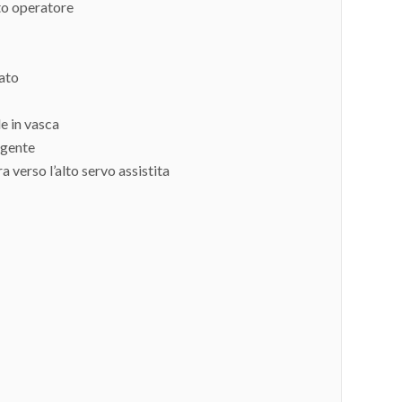
ato operatore
tato
e in vasca
lgente
 verso l’alto servo assistita