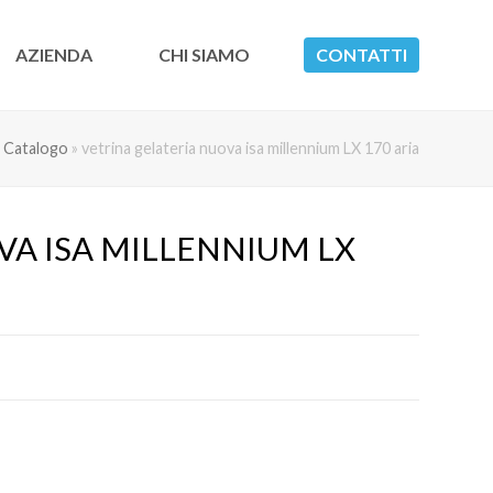
AZIENDA
CHI SIAMO
CONTATTI
»
Catalogo
»
vetrina gelateria nuova isa millennium LX 170 aria
A ISA MILLENNIUM LX 