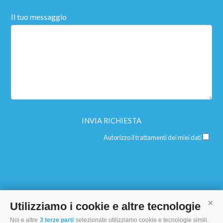
Il tuo messaggio
Autorizzo il trattamenti dei miei dati
Utilizziamo i cookie e altre tecnologie
Cont
Noi e altre
3 terze parti
selezionate utilizziamo cookie e tecnologie simili.