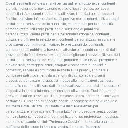
I MORI STOCK PRICE EQUIPMENT SRL
Questi strumenti sono essenziali per garantire la fruizione dei contenuti
digitali, migliorare la navigazione e, previo tuo consenso, per scopi
Via Maranello, 19
pubblicitari. Ad esempio, potremmo utilizzare i tuoi dati per le seguenti
finalità: archiviare informazioni su dispositivo e/o accedervi, utilizzare dati
47853 Coriano (RN)
limitati per la selezione della pubblicità, creare profili per la pubblicità
(+39) 345 0369943
personalizzata, utilizzare profili per la selezione di pubblicità
personalizzata, creare profili per la personalizzazione dei contenuti,
info@imoristock.com
utilizzare profili per la selezione di contenuti personalizzati, misurare le
prestazioni degli annunci, misurare le prestazioni dei contenuti,
comprendere il pubblico attraverso statistiche o la combinazione di dati
T
F
L
provenienti da fonti diverse, sviluppare e migliorare i servizi, utilizzare dati
limitati per la selezione dei contenuti, garantire la sicurezza, prevenire e
w
a
i
rilevare frodi, correggere errori, erogare e presentare pubblicità e
i
c
n
contenuto, salvare e comunicare le scelte sulla privacy, abbinare e
combinare dati provenienti da altre fonti di dati, collegare diversi
t
e
k
dispositivi, identificare i dispositivi in base alle informazioni trasmesse
automaticamente, utilizzare dati di geolocalizzazione precisi, riconoscere i
t
b
e
dispositivi in base a informazioni richieste attivamente. Puoi liberamente
prestare, rifiutare o revocare il tuo consenso senza incorrere in limitazioni
e
o
d
sostanziali. Cliccando su "Accetta cookie," acconsenti all'uso di cookie e
r
o
I
strumenti simili. Utilizza il pulsante "Gestisci Preferenze" per
personalizzare le tue scelte o "Rifiuta tutto" per proseguire senza cookie
k
n
non strettamente necessari. Puoi modificare le tue preferenze in qualsiasi
momento cliccando sul link "Preferenze Cookie" in fondo alla pagina o
sull'icona dello scudo in basso a sinistra. Le tue preferenze si