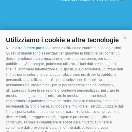
Utilizziamo i cookie e altre tecnologie
Cont
Noi e altre
3 terze parti
selezionate utilizziamo cookie e tecnologie simili.
I MORI STOCK PRICE EQUIPMENT SRL
Questi strumenti sono essenziali per garantire la fruizione dei contenuti
digitali, migliorare la navigazione e, previo tuo consenso, per scopi
Via Maranello, 19
pubblicitari. Ad esempio, potremmo utilizzare i tuoi dati per le seguenti
finalità: archiviare informazioni su dispositivo e/o accedervi, utilizzare dati
47853 Coriano (RN)
limitati per la selezione della pubblicità, creare profili per la pubblicità
personalizzata, utilizzare profili per la selezione di pubblicità
(+39) 345 0369943
personalizzata, creare profili per la personalizzazione dei contenuti,
info@imoristock.com
utilizzare profili per la selezione di contenuti personalizzati, misurare le
prestazioni degli annunci, misurare le prestazioni dei contenuti,
comprendere il pubblico attraverso statistiche o la combinazione di dati
T
F
L
provenienti da fonti diverse, sviluppare e migliorare i servizi, utilizzare dati
limitati per la selezione dei contenuti, garantire la sicurezza, prevenire e
w
a
i
rilevare frodi, correggere errori, erogare e presentare pubblicità e
i
c
n
contenuto, salvare e comunicare le scelte sulla privacy, abbinare e
combinare dati provenienti da altre fonti di dati, collegare diversi