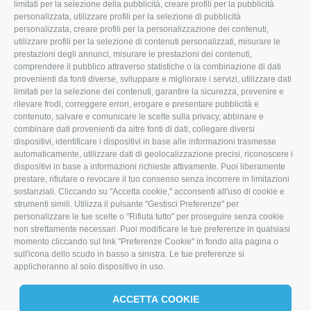
limitati per la selezione della pubblicità, creare profili per la pubblicità
(+39) 345 0369943
personalizzata, utilizzare profili per la selezione di pubblicità
personalizzata, creare profili per la personalizzazione dei contenuti,
info@imoristock.com
utilizzare profili per la selezione di contenuti personalizzati, misurare le
prestazioni degli annunci, misurare le prestazioni dei contenuti,
comprendere il pubblico attraverso statistiche o la combinazione di dati
T
F
L
provenienti da fonti diverse, sviluppare e migliorare i servizi, utilizzare dati
limitati per la selezione dei contenuti, garantire la sicurezza, prevenire e
w
a
i
rilevare frodi, correggere errori, erogare e presentare pubblicità e
i
c
n
contenuto, salvare e comunicare le scelte sulla privacy, abbinare e
combinare dati provenienti da altre fonti di dati, collegare diversi
t
e
k
dispositivi, identificare i dispositivi in base alle informazioni trasmesse
automaticamente, utilizzare dati di geolocalizzazione precisi, riconoscere i
t
b
e
dispositivi in base a informazioni richieste attivamente. Puoi liberamente
prestare, rifiutare o revocare il tuo consenso senza incorrere in limitazioni
e
o
d
sostanziali. Cliccando su "Accetta cookie," acconsenti all'uso di cookie e
r
o
I
strumenti simili. Utilizza il pulsante "Gestisci Preferenze" per
personalizzare le tue scelte o "Rifiuta tutto" per proseguire senza cookie
k
n
non strettamente necessari. Puoi modificare le tue preferenze in qualsiasi
momento cliccando sul link "Preferenze Cookie" in fondo alla pagina o
sull'icona dello scudo in basso a sinistra. Le tue preferenze si
applicheranno al solo dispositivo in uso.
ACCETTA COOKIE