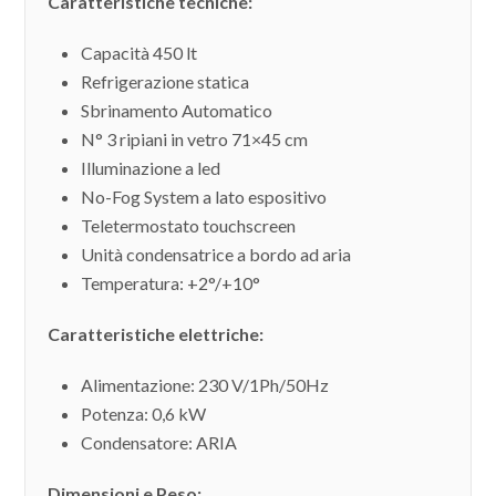
Caratteristiche tecniche:
Capacità 450 lt
Refrigerazione statica
Sbrinamento Automatico
N° 3 ripiani in vetro 71×45 cm
Illuminazione a led
No-Fog System a lato espositivo
Teletermostato touchscreen
Unità condensatrice a bordo ad aria
Temperatura: +2°/+10°
Caratteristiche elettriche:
Alimentazione: 230 V/1Ph/50Hz
Potenza: 0,6 kW
Condensatore: ARIA
Dimensioni e Peso: