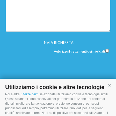
Autorizzo il trattamenti dei miei dati
Utilizziamo i cookie e altre tecnologie
Cont
Noi e altre
3 terze parti
selezionate utilizziamo cookie e tecnologie simili.
I MORI STOCK PRICE EQUIPMENT SRL
Questi strumenti sono essenziali per garantire la fruizione dei contenuti
digitali, migliorare la navigazione e, previo tuo consenso, per scopi
Via Maranello, 19
pubblicitari. Ad esempio, potremmo utilizzare i tuoi dati per le seguenti
finalità: archiviare informazioni su dispositivo e/o accedervi, utilizzare dati
47853 Coriano (RN)